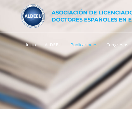
Ir
al
ASOCIACIÓN DE LICENCIADO
contenido
DOCTORES ESPAÑOLES EN 
Inicio
ALDEEU
Publicaciones
Congresos