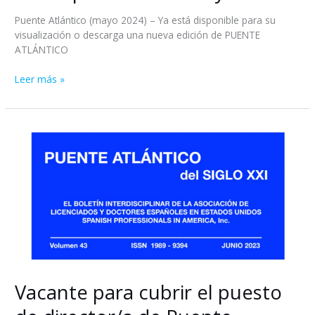
Puente Atlántico (mayo 2024) – Ya está disponible para su
visualización o descarga una nueva edición de PUENTE
ATLÁNTICO
Leer más »
Vacante
para
cubrir
el
puesto
de
director/a
de
Puente
Atlántico
del
Vacante para cubrir el puesto
siglo
XXI