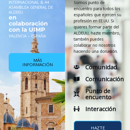
INTERNACIONAL & 44
Somos punto de
ASAMBLEA GENERAL DE
encuentro para todos los
ALDEEU
españoles que ejercen su
en
profesión en EE.UU. Si
colaboración
quieres formar parte del
con la UIMP
ALDEUU, hazte miembro,
VALENCIA – ESPAÑA
también puedes
colaborar no nosotros
haciendo una donación.
MÁS
INFORMACIÓN
Comunidad
Comunicación
Punto de
encuento
Interacción
HAZTE