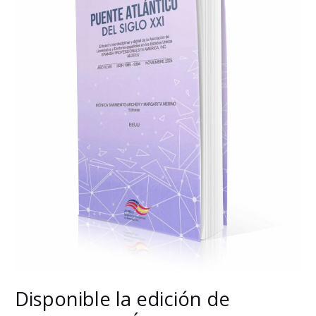
de
PUENTE
ATLÁNTICO
correspondiente
a
NOVIEMBRE
2025
Disponible la edición de