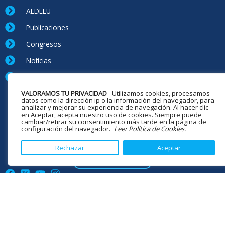
ALDEEU
Publicaciones
Congresos
Noticias
Contacto
44 CONGRESO INTERNACIONAL ALDEEU 2025
VALORAMOS TU PRIVACIDAD
- Utilizamos cookies, procesamos
SALAMANCA- ESPAÑA
datos como la dirección ip o la información del navegador, para
analizar y mejorar su experiencia de navegación. Al hacer clic
+ INFORMACIÓN
en Aceptar, acepta nuestro uso de cookies. Siempre puede
cambiar/retirar su consentimiento más tarde en la página de
configuración del navegador.
Leer Política de Cookies.
HAZTE MIEMBRO
Rechazar
Aceptar
DONACIONES
aldeeu2024@gmail.com
aldeeu.info
EEUU
Diseño y desarrollo web DCA CREACIONES