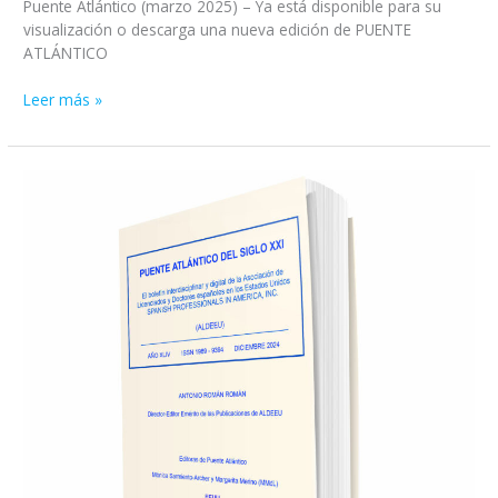
Puente Atlántico (marzo 2025) – Ya está disponible para su
visualización o descarga una nueva edición de PUENTE
ATLÁNTICO
Leer más »
Disponible
la
edición
de
PUENTE
ATLÁNTICO
correspondiente
a
DICIEMBRE
2024