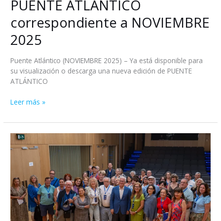
PUENTE ATLÁNTICO
correspondiente a NOVIEMBRE
2025
Puente Atlántico (NOVIEMBRE 2025) – Ya está disponible para
su visualización o descarga una nueva edición de PUENTE
ATLÁNTICO
Leer más »
NOTA
DE
PRENSA
44
CONGRESO
INTERNACIONAL
DE
ALDEEU
Julio