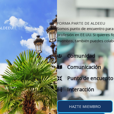
FORMA PARTE DE ALDEEU
ALDEEU
Somos punto de encuentro para 
profesión en EE.UU. Si quieres 
miembro, también puedes colabo
Comunidad
Comunicación
Punto de encuento
Interacción
HAZTE MIEMBRO