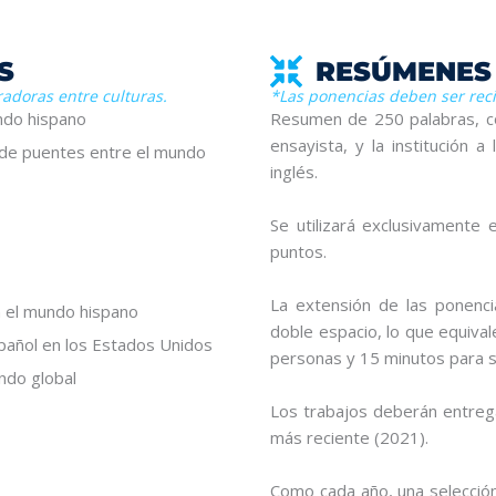
S
RESÚMENES
radoras entre culturas.
*Las ponencias deben ser rec
ndo hispano
Resumen de 250 palabras, con
ensayista, y la institución 
ón de puentes entre el mundo
inglés.
Se utilizará exclusivament
puntos.
La extensión de las ponenci
n el mundo hispano
doble espacio, lo que equiva
pañol en los Estados Unidos
personas y 15 minutos para 
ndo global
Los trabajos deberán entreg
más reciente (2021).
Como cada año, una selección